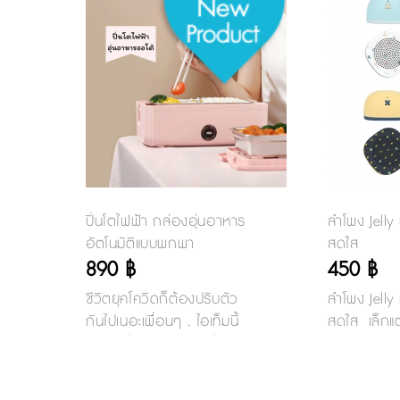
ปิ่นโตไฟฟ้า กล่องอุ่นอาหาร
ลำโพง Jelly
อัตโนมัติแบบพกพา
สดใส
890 ฿
450 ฿
ชีวิตยุคโควิดก็ต้องปรับตัว
ลำโพง Jelly
กันไปเนอะเพื่อนๆ . ไอเท็มนี้
สดใส เล็กแต่
แนะนำเพื่อนๆออฟฟิศที่กลับ
ต่อกับมือถือ
ไปทำงานแล้ว ต้องมีเลยคะ ไป
เวอร์ชั่น V
ต่อคิวซื้ออาหารกลางวันคน
เนื่องได้ถึง 