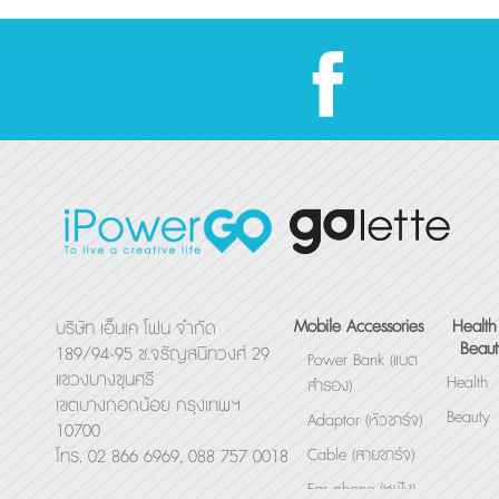
เยอะๆ มันก็เสี่ยงอยู่นะ .
ยังเป็นรีโห
ปิ่นโตไฟฟ้า กล่องอุ่นอาหาร
ถ่าย หรือรับ
อัตโนมัติแบบพกพา
กัน มีสีให้เ
ฟ้า แดง เหล
Mobile Accessories
Health
บริษัท เอ็นเค โฟน จำกัด
Beaut
189/94-95 ซ.จรัญสนิทวงศ์ 29
Power Bank (แบต
แขวงบางขุนศรี
Health
สำรอง)
เขตบางกอกน้อย กรุงเทพฯ
Beauty
Adaptor (หัวชาร์จ)
10700
Cable (สายชาร์จ)
โทร. 02 866 6969, 088 757 0018
Ear phone (หูฟัง)