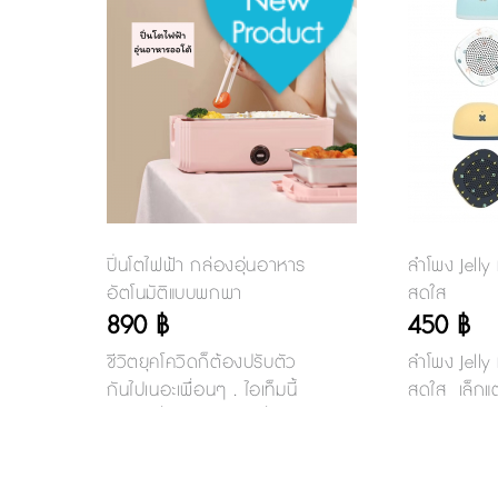
ปิ่นโตไฟฟ้า กล่องอุ่นอาหาร
ลำโพง Jelly
อัตโนมัติแบบพกพา
สดใส
890 ฿
450 ฿
ชีวิตยุคโควิดก็ต้องปรับตัว
ลำโพง Jelly
กันไปเนอะเพื่อนๆ . ไอเท็มนี้
สดใส เล็กแต่
แนะนำเพื่อนๆออฟฟิศที่กลับ
ต่อกับมือถือ
ไปทำงานแล้ว ต้องมีเลยคะ ไป
เวอร์ชั่น V
ต่อคิวซื้ออาหารกลางวันคน
เนื่องได้ถึง 