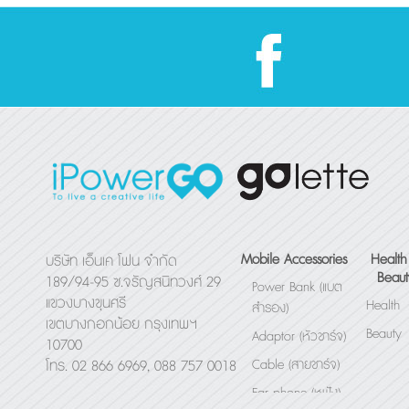
เยอะๆ มันก็เสี่ยงอยู่นะ .
ยังเป็นรีโห
ปิ่นโตไฟฟ้า กล่องอุ่นอาหาร
ถ่าย หรือรับ
อัตโนมัติแบบพกพา
กัน มีสีให้เ
ฟ้า แดง เหล
Mobile Accessories
Health
บริษัท เอ็นเค โฟน จำกัด
Beaut
189/94-95 ซ.จรัญสนิทวงศ์ 29
Power Bank (แบต
แขวงบางขุนศรี
Health
สำรอง)
เขตบางกอกน้อย กรุงเทพฯ
Beauty
Adaptor (หัวชาร์จ)
10700
Cable (สายชาร์จ)
โทร. 02 866 6969, 088 757 0018
Ear phone (หูฟัง)