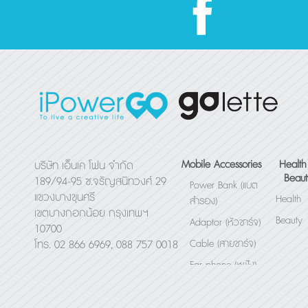
อัตโนมัติแบบพกพา
กัน มีสีให้เ
ฟ้า แดง เหล
Mobile Accessories
Health
บริษัท เอ็นเค โฟน จำกัด
Beaut
189/94-95 ซ.จรัญสนิทวงศ์ 29
Power Bank (แบต
แขวงบางขุนศรี
Health
สำรอง)
เขตบางกอกน้อย กรุงเทพฯ
Beauty
Adaptor (หัวชาร์จ)
10700
Cable (สายชาร์จ)
โทร. 02 866 6969, 088 757 0018
Ear phone (หูฟัง)
Bluetooth Speaker
(ลำโพง)