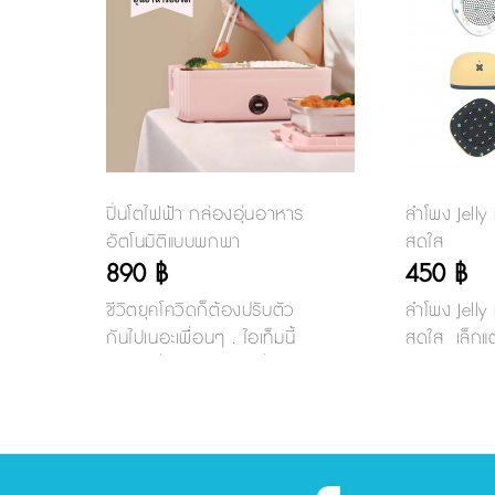
ปิ่นโตไฟฟ้า กล่องอุ่นอาหาร
ลำโพง Jelly
อัตโนมัติแบบพกพา
สดใส
890 ฿
450 ฿
ชีวิตยุคโควิดก็ต้องปรับตัว
ลำโพง Jelly
กันไปเนอะเพื่อนๆ . ไอเท็มนี้
สดใส เล็กแต่
แนะนำเพื่อนๆออฟฟิศที่กลับ
ต่อกับมือถือ
ไปทำงานแล้ว ต้องมีเลยคะ ไป
เวอร์ชั่น V
ต่อคิวซื้ออาหารกลางวันคน
เนื่องได้ถึง 
เยอะๆ มันก็เสี่ยงอยู่นะ .
ยังเป็นรีโห
ปิ่นโตไฟฟ้า กล่องอุ่นอาหาร
ถ่าย หรือรับ