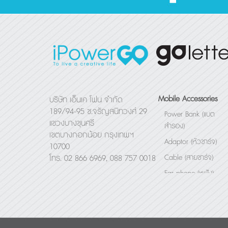
Mobile Accessories
บริษัท เอ็นเค โฟน จำกัด
189/94-95 ซ.จรัญสนิทวงศ์ 29
Power Bank (แบต
แขวงบางขุนศรี
สำรอง)
เขตบางกอกน้อย กรุงเทพฯ
Adaptor (หัวชาร์จ)
10700
Cable (สายชาร์จ)
โทร. 02 866 6969, 088 757 0018
Ear phone (หูฟัง)
Bluetooth Speaker
(ลำโพง)
Others (อื่นๆ)