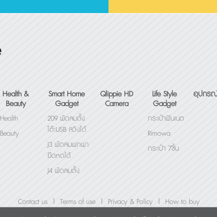
Health &
Smart Home
Qlippie HD
Life Style
อุปกรณ
Beauty
Gadget
Camera
Gadget
Health
209 พัดลมตั้ง
กระเป๋าฟินเนต
โต๊ะUSB สวิงได้
Beauty
Rimowa
J3 พัดลมพกพา
กระเป๋า 7ชิ้น
ยืดหดได้
J4 พัดลมตั้ง
โต๊ะUSB
พัดลมพกพา
|
|
|
Contact us
Terms of use
Privacy & Policy
How to buy
Mini Fairy Fan