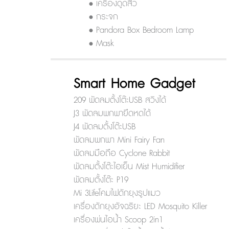
• เครื่องดูดสิว
• กระจก
• Pandora Box Bedroom Lamp
• Mask
Smart Home Gadget
209 พัดลมตั้งโต๊ะUSB สวิงได้
J3 พัดลมพกพายืดหดได้
J4 พัดลมตั้งโต๊ะUSB
พัดลมพกพา Mini Fairy Fan
พัดลมมือถือ Cyclone Rabbit
พัดลมตั้งโต๊ะไอเย็น Mist Humidifier
พัดลมตั้งโต๊ะ P19
Mi 3Lifeโคมไฟดักยุงรูปแมว
เครื่องดักยุงอัจฉริยะ LED Mosquito Killer
เครื่องพ่นไอน้ำ Scoop 2in1