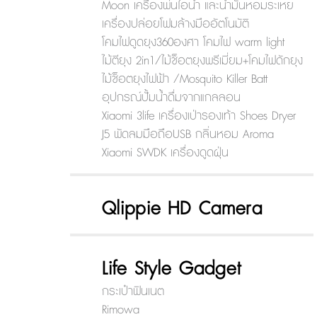
Moon เครื่องพ่นไอน้ำ และน้ำมันหอมระเหย
เครื่องปล่อยโฟมล้างมืออัตโนมัติ
โคมไฟดูดยุง360องศา โคมไฟ warm light
ไม้ตียุง 2in1/ไม้ช็อตยุงพรีเมี่ยม+โคมไฟดักยุง
ไม้ช็อตยุงไฟฟ้า /Mosquito Killer Batt
อุปกรณ์ปั้มน้ำดื่มจากแกลลอน
Xiaomi 3life เครื่องเป่ารองเท้า Shoes Dryer
J5 พัดลมมือถือUSB กลิ่นหอม Aroma
Xiaomi SWDK เครื่องดูดฝุ่น
Qlippie HD Camera
Life Style Gadget
กระเป๋าฟินเนต
Rimowa