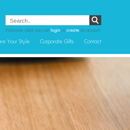
Welcome visitor you can
login
or
create
an account
re Your Style
Corporate Gifts
Contact