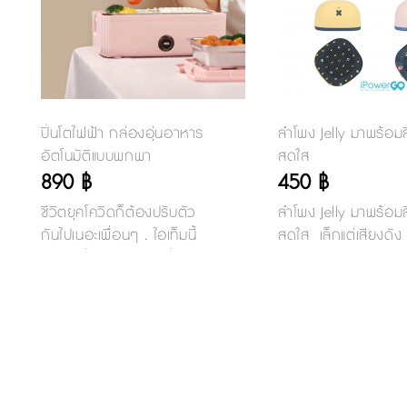
ปิ่นโตไฟฟ้า กล่องอุ่นอาหาร
ลำโพง Jelly มาพร้อมส
อัตโนมัติแบบพกพา
สดใส
890 ฿
450 ฿
ชีวิตยุคโควิดก็ต้องปรับตัว
ลำโพง Jelly มาพร้อมส
กันไปเนอะเพื่อนๆ . ไอเท็มนี้
สดใส เล็กแต่เสียงดัง เ
แนะนำเพื่อนๆออฟฟิศที่กลับ
ต่อกับมือถือผ่านบลูทูธ
ไปทำงานแล้ว ต้องมีเลยคะ ไป
เวอร์ชั่น V4.2 เล่นเ
ต่อคิวซื้ออาหารกลางวันคน
เนื่องได้ถึง 3-4 ชั่วโม
เยอะๆ มันก็เสี่ยงอยู่นะ .
ยังเป็นรีโหมตในการก
ปิ่นโตไฟฟ้า กล่องอุ่นอาหาร
ถ่าย หรือรับโทรศัพท์ได
อัตโนมัติแบบพกพา
กัน มีสีให้เลือก 4 สีด
ฟ้า แดง เหลือง ชมพู