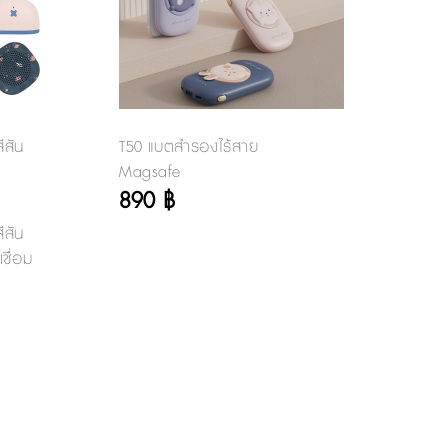
ีสัน
T50 แบตสำรองไร้สาย
Magsafe
890 ฿
ีสัน
ชื่อม
 ใช้
พลงต่อง
ง และ
ดถ่าย
้เช่น
้วยกัน