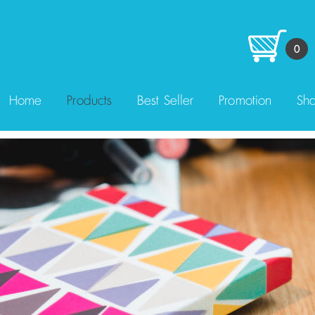
0
Home
Products
Best Seller
Promotion
Sha