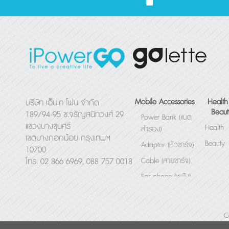
Mobile Accessories
Health
บริษัท เอ็นเค โฟน จำกัด
Beaut
189/94-95 ซ.จรัญสนิทวงศ์ 29
Power Bank (แบต
แขวงบางขุนศรี
Health
สำรอง)
เขตบางกอกน้อย กรุงเทพฯ
Beauty
Adaptor (หัวชาร์จ)
10700
Cable (สายชาร์จ)
โทร. 02 866 6969, 088 757 0018
Ear phone (หูฟัง)
Bluetooth Speaker
(ลำโพง)
C
Others (อื่นๆ)