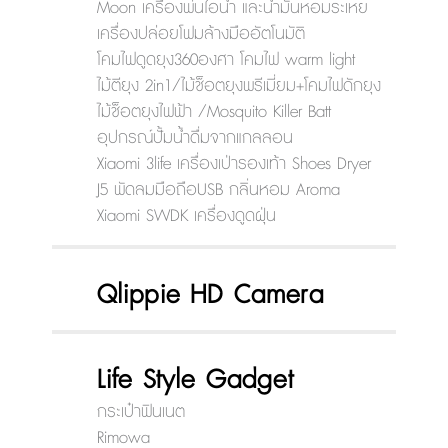
Moon เครื่องพ่นไอน้ำ และน้ำมันหอมระเหย
เครื่องปล่อยโฟมล้างมืออัตโนมัติ
โคมไฟดูดยุง360องศา โคมไฟ warm light
ไม้ตียุง 2in1/ไม้ช็อตยุงพรีเมี่ยม+โคมไฟดักยุง
ไม้ช็อตยุงไฟฟ้า /Mosquito Killer Batt
อุปกรณ์ปั้มน้ำดื่มจากแกลลอน
Xiaomi 3life เครื่องเป่ารองเท้า Shoes Dryer
J5 พัดลมมือถือUSB กลิ่นหอม Aroma
Xiaomi SWDK เครื่องดูดฝุ่น
Qlippie HD Camera
Life Style Gadget
กระเป๋าฟินเนต
Rimowa