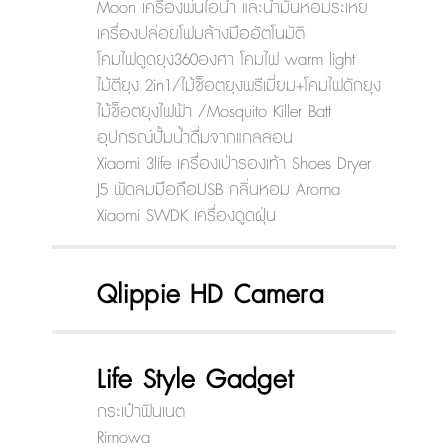
Moon เครื่องพ่นไอน้ำ และน้ำมันหอมระเหย
เครื่องปล่อยโฟมล้างมืออัตโนมัติ
โคมไฟดูดยุง360องศา โคมไฟ warm light
ไม้ตียุง 2in1/ไม้ช็อตยุงพรีเมี่ยม+โคมไฟดักยุง
ไม้ช็อตยุงไฟฟ้า /Mosquito Killer Batt
อุปกรณ์ปั้มน้ำดื่มจากแกลลอน
Xiaomi 3life เครื่องเป่ารองเท้า Shoes Dryer
J5 พัดลมมือถือUSB กลิ่นหอม Aroma
Xiaomi SWDK เครื่องดูดฝุ่น
Qlippie HD Camera
Life Style Gadget
กระเป๋าฟินเนต
Rimowa