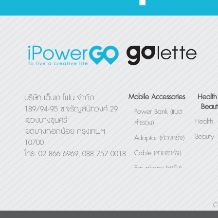
Mobile Accessories
Health
บริษัท เอ็นเค โฟน จำกัด
Beaut
189/94-95 ซ.จรัญสนิทวงศ์ 29
Power Bank (แบต
แขวงบางขุนศรี
Health
สำรอง)
เขตบางกอกน้อย กรุงเทพฯ
Beauty
Adaptor (หัวชาร์จ)
10700
Cable (สายชาร์จ)
โทร. 02 866 6969, 088 757 0018
Ear phone (หูฟัง)
Bluetooth Speaker
(ลำโพง)
C
Others (อื่นๆ)