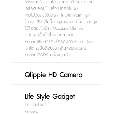
Moon เครื่องพ่นไอน้ำ และน้ำมันหอมระเหย
เครื่องปล่อยโฟมล้างมืออัตโนมัติ
โคมไฟดูดยุง360องศา โคมไฟ warm light
ไม้ตียุง 2in1/ไม้ช็อตยุงพรีเมี่ยม+โคมไฟดักยุง
ไม้ช็อตยุงไฟฟ้า /Mosquito Killer Batt
อุปกรณ์ปั้มน้ำดื่มจากแกลลอน
Xiaomi 3life เครื่องเป่ารองเท้า Shoes Dryer
J5 พัดลมมือถือUSB กลิ่นหอม Aroma
Xiaomi SWDK เครื่องดูดฝุ่น
Qlippie HD Camera
Life Style Gadget
กระเป๋าฟินเนต
Rimowa