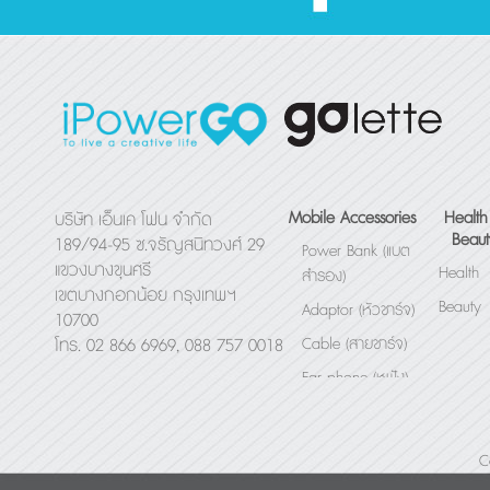
Mobile Accessories
Health
บริษัท เอ็นเค โฟน จำกัด
Beaut
189/94-95 ซ.จรัญสนิทวงศ์ 29
Power Bank (แบต
แขวงบางขุนศรี
Health
สำรอง)
เขตบางกอกน้อย กรุงเทพฯ
Beauty
Adaptor (หัวชาร์จ)
10700
Cable (สายชาร์จ)
โทร. 02 866 6969, 088 757 0018
Ear phone (หูฟัง)
Bluetooth Speaker
(ลำโพง)
C
Others (อื่นๆ)