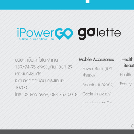
Mobile Accessories
Health
บริษัท เอ็นเค โฟน จำกัด
Beaut
189/94-95 ซ.จรัญสนิทวงศ์ 29
Power Bank (แบต
แขวงบางขุนศรี
Health
สำรอง)
เขตบางกอกน้อย กรุงเทพฯ
Beauty
Adaptor (หัวชาร์จ)
10700
Cable (สายชาร์จ)
โทร. 02 866 6969, 088 757 0018
Ear phone (หูฟัง)
Bluetooth Speaker
(ลำโพง)
C
Others (อื่นๆ)