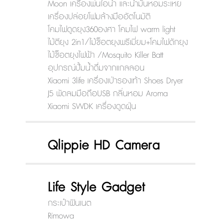
Moon เครื่องพ่นไอน้ำ และน้ำมันหอมระเหย
เครื่องปล่อยโฟมล้างมืออัตโนมัติ
โคมไฟดูดยุง360องศา โคมไฟ warm light
ไม้ตียุง 2in1/ไม้ช็อตยุงพรีเมี่ยม+โคมไฟดักยุง
ไม้ช็อตยุงไฟฟ้า /Mosquito Killer Batt
อุปกรณ์ปั้มน้ำดื่มจากแกลลอน
Xiaomi 3life เครื่องเป่ารองเท้า Shoes Dryer
J5 พัดลมมือถือUSB กลิ่นหอม Aroma
Xiaomi SWDK เครื่องดูดฝุ่น
Qlippie HD Camera
Life Style Gadget
กระเป๋าฟินเนต
Rimowa