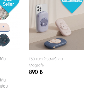
ีสัน
T50 แบตสำรองไร้สาย
Magsafe
890 ฿
ีสัน
ชื่อม
 ใช้
พลงต่อง
ง และ