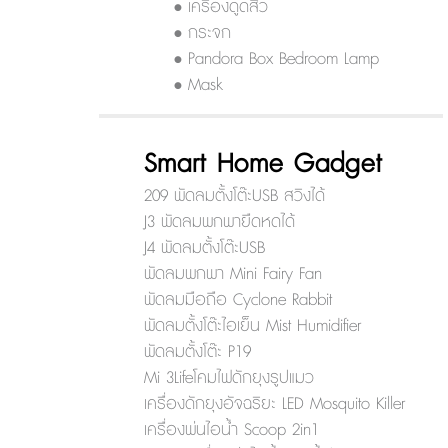
• เครื่องดูดสิว
• กระจก
• Pandora Box Bedroom Lamp
• Mask
Smart Home Gadget
209 พัดลมตั้งโต๊ะUSB สวิงได้
J3 พัดลมพกพายืดหดได้
J4 พัดลมตั้งโต๊ะUSB
พัดลมพกพา Mini Fairy Fan
พัดลมมือถือ Cyclone Rabbit
พัดลมตั้งโต๊ะไอเย็น Mist Humidifier
พัดลมตั้งโต๊ะ P19
Mi 3Lifeโคมไฟดักยุงรูปแมว
เครื่องดักยุงอัจฉริยะ LED Mosquito Killer
เครื่องพ่นไอน้ำ Scoop 2in1