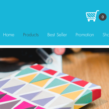
0
Home
Products
Best Seller
Promotion
Sha