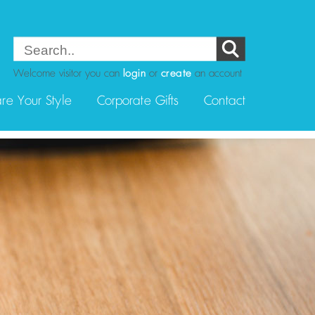
Welcome visitor you can
login
or
create
an account
re Your Style
Corporate Gifts
Contact