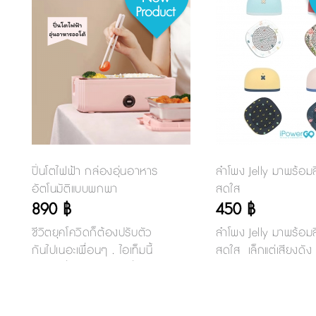
ปิ่นโตไฟฟ้า กล่องอุ่นอาหาร
ลำโพง Jelly มาพร้อมส
อัตโนมัติแบบพกพา
สดใส
890 ฿
450 ฿
ชีวิตยุคโควิดก็ต้องปรับตัว
ลำโพง Jelly มาพร้อมส
กันไปเนอะเพื่อนๆ . ไอเท็มนี้
สดใส เล็กแต่เสียงดัง เ
แนะนำเพื่อนๆออฟฟิศที่กลับ
ต่อกับมือถือผ่านบลูทูธ
ไปทำงานแล้ว ต้องมีเลยคะ ไป
เวอร์ชั่น V4.2 เล่นเ
ต่อคิวซื้ออาหารกลางวันคน
เนื่องได้ถึง 3-4 ชั่วโม