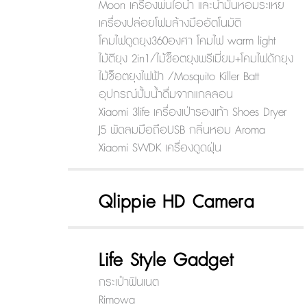
Moon เครื่องพ่นไอน้ำ และน้ำมันหอมระเหย
เครื่องปล่อยโฟมล้างมืออัตโนมัติ
โคมไฟดูดยุง360องศา โคมไฟ warm light
ไม้ตียุง 2in1/ไม้ช็อตยุงพรีเมี่ยม+โคมไฟดักยุง
ไม้ช็อตยุงไฟฟ้า /Mosquito Killer Batt
อุปกรณ์ปั้มน้ำดื่มจากแกลลอน
Xiaomi 3life เครื่องเป่ารองเท้า Shoes Dryer
J5 พัดลมมือถือUSB กลิ่นหอม Aroma
Xiaomi SWDK เครื่องดูดฝุ่น
Qlippie HD Camera
Life Style Gadget
กระเป๋าฟินเนต
Rimowa