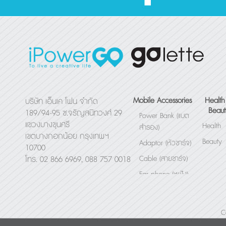
Mobile Accessories
Health
บริษัท เอ็นเค โฟน จำกัด
Beaut
189/94-95 ซ.จรัญสนิทวงศ์ 29
Power Bank (แบต
แขวงบางขุนศรี
Health
สำรอง)
เขตบางกอกน้อย กรุงเทพฯ
Beauty
Adaptor (หัวชาร์จ)
10700
Cable (สายชาร์จ)
โทร. 02 866 6969, 088 757 0018
Ear phone (หูฟัง)
Bluetooth Speaker
(ลำโพง)
C
Others (อื่นๆ)