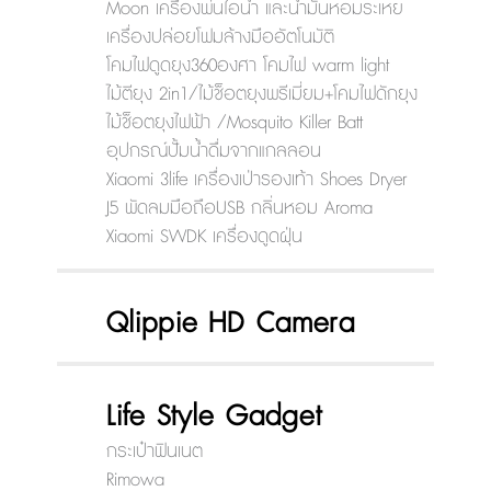
Moon เครื่องพ่นไอน้ำ และน้ำมันหอมระเหย
เครื่องปล่อยโฟมล้างมืออัตโนมัติ
โคมไฟดูดยุง360องศา โคมไฟ warm light
ไม้ตียุง 2in1/ไม้ช็อตยุงพรีเมี่ยม+โคมไฟดักยุง
ไม้ช็อตยุงไฟฟ้า /Mosquito Killer Batt
อุปกรณ์ปั้มน้ำดื่มจากแกลลอน
Xiaomi 3life เครื่องเป่ารองเท้า Shoes Dryer
J5 พัดลมมือถือUSB กลิ่นหอม Aroma
Xiaomi SWDK เครื่องดูดฝุ่น
Qlippie HD Camera
Life Style Gadget
กระเป๋าฟินเนต
Rimowa