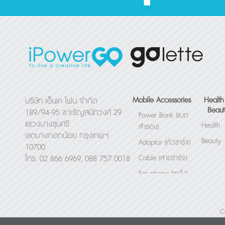
Mobile Accessories
Health
บริษัท เอ็นเค โฟน จำกัด
Beaut
189/94-95 ซ.จรัญสนิทวงศ์ 29
Power Bank (แบต
แขวงบางขุนศรี
Health
สำรอง)
เขตบางกอกน้อย กรุงเทพฯ
Beauty
Adaptor (หัวชาร์จ)
10700
Cable (สายชาร์จ)
โทร. 02 866 6969, 088 757 0018
Ear phone (หูฟัง)
Bluetooth Speaker
(ลำโพง)
C
Others (อื่นๆ)