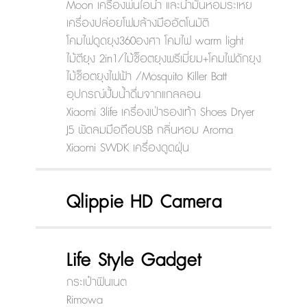
Moon เครื่องพ่นไอน้ำ และน้ำมันหอมระเหย
เครื่องปล่อยโฟมล้างมืออัตโนมัติ
โคมไฟดูดยุง360องศา โคมไฟ warm light
ไม้ตียุง 2in1/ไม้ช็อตยุงพรีเมี่ยม+โคมไฟดักยุง
ไม้ช็อตยุงไฟฟ้า /Mosquito Killer Batt
อุปกรณ์ปั้มน้ำดื่มจากแกลลอน
Xiaomi 3life เครื่องเป่ารองเท้า Shoes Dryer
J5 พัดลมมือถือUSB กลิ่นหอม Aroma
Xiaomi SWDK เครื่องดูดฝุ่น
Qlippie HD Camera
Life Style Gadget
กระเป๋าฟินเนต
Rimowa