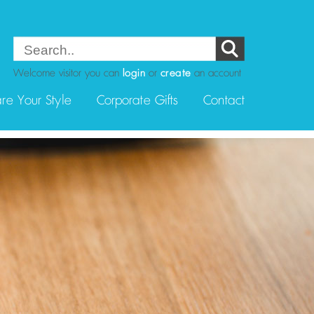
Welcome visitor you can
login
or
create
an account
re Your Style
Corporate Gifts
Contact