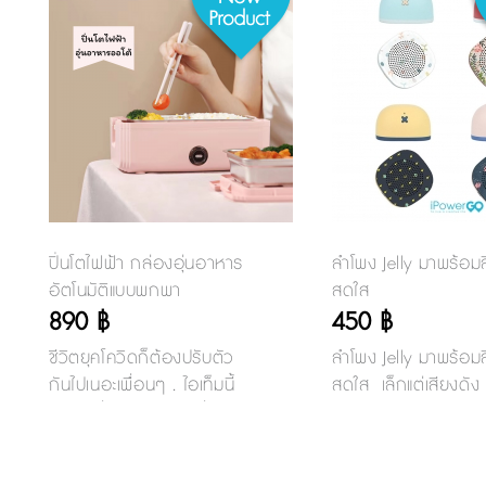
ปิ่นโตไฟฟ้า กล่องอุ่นอาหาร
ลำโพง Jelly มาพร้อมส
อัตโนมัติแบบพกพา
สดใส
890 ฿
450 ฿
ชีวิตยุคโควิดก็ต้องปรับตัว
ลำโพง Jelly มาพร้อมส
กันไปเนอะเพื่อนๆ . ไอเท็มนี้
สดใส เล็กแต่เสียงดัง เ
แนะนำเพื่อนๆออฟฟิศที่กลับ
ต่อกับมือถือผ่านบลูทูธ
ไปทำงานแล้ว ต้องมีเลยคะ ไป
เวอร์ชั่น V4.2 เล่นเ
ต่อคิวซื้ออาหารกลางวันคน
เนื่องได้ถึง 3-4 ชั่วโม