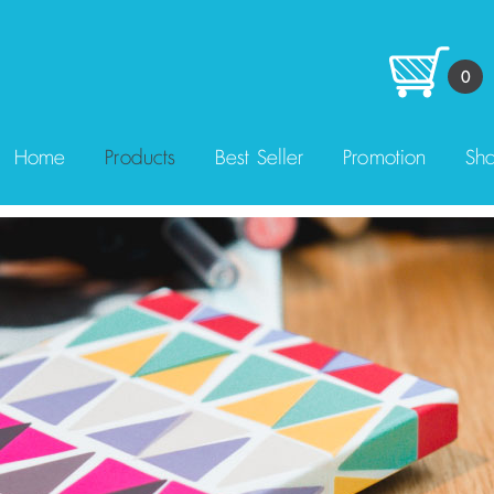
0
Home
Products
Best Seller
Promotion
Sha