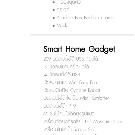
• เครื่องดูดสิว
• กระจก
• Pandora Box Bedroom Lamp
• Mask
Smart Home Gadget
209 พัดลมตั้งโต๊ะUSB สวิงได้
J3 พัดลมพกพายืดหดได้
J4 พัดลมตั้งโต๊ะUSB
พัดลมพกพา Mini Fairy Fan
พัดลมมือถือ Cyclone Rabbit
พัดลมตั้งโต๊ะไอเย็น Mist Humidifier
พัดลมตั้งโต๊ะ P19
Mi 3Lifeโคมไฟดักยุงรูปแมว
เครื่องดักยุงอัจฉริยะ LED Mosquito Killer
เครื่องพ่นไอน้ำ Scoop 2in1