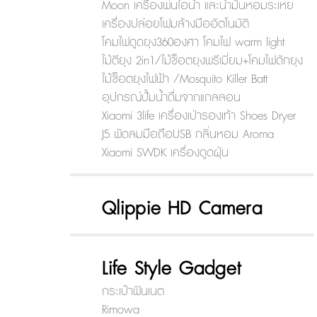
Moon เครื่องพ่นไอน้ำ และน้ำมันหอมระเหย
เครื่องปล่อยโฟมล้างมืออัตโนมัติ
โคมไฟดูดยุง360องศา โคมไฟ warm light
ไม้ตียุง 2in1/ไม้ช็อตยุงพรีเมี่ยม+โคมไฟดักยุง
ไม้ช็อตยุงไฟฟ้า /Mosquito Killer Batt
อุปกรณ์ปั้มน้ำดื่มจากแกลลอน
Xiaomi 3life เครื่องเป่ารองเท้า Shoes Dryer
J5 พัดลมมือถือUSB กลิ่นหอม Aroma
Xiaomi SWDK เครื่องดูดฝุ่น
Qlippie HD Camera
Life Style Gadget
กระเป๋าฟินเนต
Rimowa