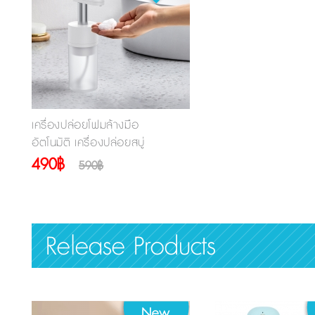
เครื่องปล่อยโฟมล้างมือ
อัตโนมัติ เครื่องปล่อยสบู่
เหลว
490฿
590฿
Release Products