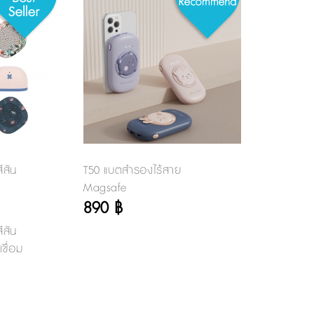
ีสัน
T50 แบตสำรองไร้สาย
Magsafe
890 ฿
ีสัน
ชื่อม
 ใช้
พลงต่อง
ง และ