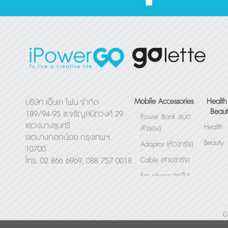
Mobile Accessories
Health
บริษัท เอ็นเค โฟน จำกัด
Beaut
189/94-95 ซ.จรัญสนิทวงศ์ 29
Power Bank (แบต
แขวงบางขุนศรี
Health
สำรอง)
เขตบางกอกน้อย กรุงเทพฯ
Beauty
Adaptor (หัวชาร์จ)
10700
Cable (สายชาร์จ)
โทร. 02 866 6969, 088 757 0018
Ear phone (หูฟัง)
Bluetooth Speaker
(ลำโพง)
C
Others (อื่นๆ)