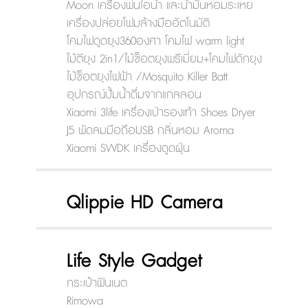
Moon เครื่องพ่นไอน้ำ และน้ำมันหอมระเหย
เครื่องปล่อยโฟมล้างมืออัตโนมัติ
โคมไฟดูดยุง360องศา โคมไฟ warm light
ไม้ตียุง 2in1/ไม้ช็อตยุงพรีเมี่ยม+โคมไฟดักยุง
ไม้ช็อตยุงไฟฟ้า /Mosquito Killer Batt
อุปกรณ์ปั้มน้ำดื่มจากแกลลอน
Xiaomi 3life เครื่องเป่ารองเท้า Shoes Dryer
J5 พัดลมมือถือUSB กลิ่นหอม Aroma
Xiaomi SWDK เครื่องดูดฝุ่น
Qlippie HD Camera
Life Style Gadget
กระเป๋าฟินเนต
Rimowa