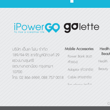
Mobile Accessories
Health
บริษัท เอ็นเค โฟน จำกัด
Beaut
189/94-95 ซ.จรัญสนิทวงศ์ 29
Power Bank (แบต
แขวงบางขุนศรี
Health
สำรอง)
เขตบางกอกน้อย กรุงเทพฯ
Beauty
Adaptor (หัวชาร์จ)
10700
Cable (สายชาร์จ)
โทร. 02 866 6969, 088 757 0018
Ear phone (หูฟัง)
Bluetooth Speaker
(ลำโพง)
C
Others (อื่นๆ)