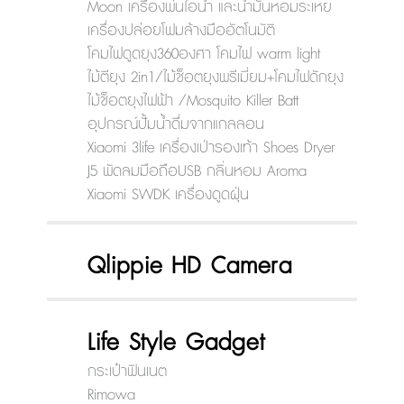
Moon เครื่องพ่นไอน้ำ และน้ำมันหอมระเหย
เครื่องปล่อยโฟมล้างมืออัตโนมัติ
โคมไฟดูดยุง360องศา โคมไฟ warm light
ไม้ตียุง 2in1/ไม้ช็อตยุงพรีเมี่ยม+โคมไฟดักยุง
ไม้ช็อตยุงไฟฟ้า /Mosquito Killer Batt
อุปกรณ์ปั้มน้ำดื่มจากแกลลอน
Xiaomi 3life เครื่องเป่ารองเท้า Shoes Dryer
J5 พัดลมมือถือUSB กลิ่นหอม Aroma
Xiaomi SWDK เครื่องดูดฝุ่น
Qlippie HD Camera
Life Style Gadget
กระเป๋าฟินเนต
Rimowa