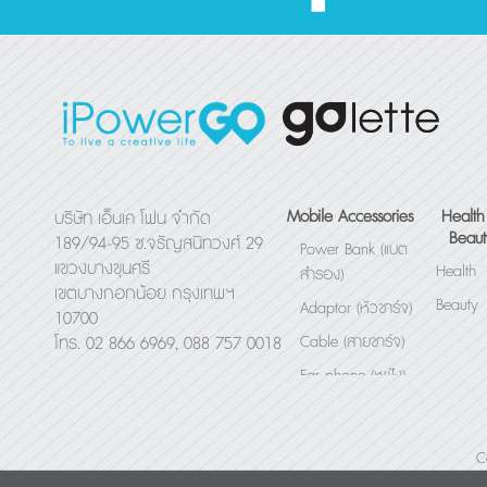
Mobile Accessories
Health
บริษัท เอ็นเค โฟน จำกัด
Beaut
189/94-95 ซ.จรัญสนิทวงศ์ 29
Power Bank (แบต
แขวงบางขุนศรี
Health
สำรอง)
เขตบางกอกน้อย กรุงเทพฯ
Beauty
Adaptor (หัวชาร์จ)
10700
Cable (สายชาร์จ)
โทร. 02 866 6969, 088 757 0018
Ear phone (หูฟัง)
Bluetooth Speaker
(ลำโพง)
C
Others (อื่นๆ)