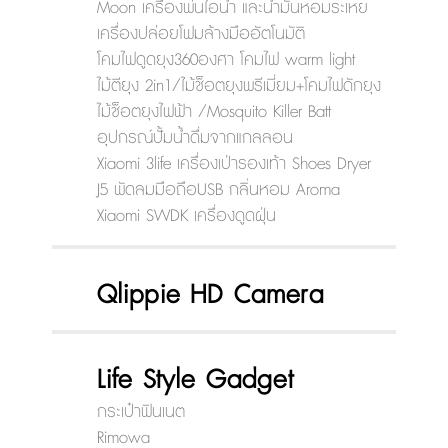
Moon เครื่องพ่นไอน้ำ และน้ำมันหอมระเหย
เครื่องปล่อยโฟมล้างมืออัตโนมัติ
โคมไฟดูดยุง360องศา โคมไฟ warm light
ไม้ตียุง 2in1/ไม้ช็อตยุงพรีเมี่ยม+โคมไฟดักยุง
ไม้ช็อตยุงไฟฟ้า /Mosquito Killer Batt
อุปกรณ์ปั้มน้ำดื่มจากแกลลอน
Xiaomi 3life เครื่องเป่ารองเท้า Shoes Dryer
J5 พัดลมมือถือUSB กลิ่นหอม Aroma
Xiaomi SWDK เครื่องดูดฝุ่น
Qlippie HD Camera
Life Style Gadget
กระเป๋าฟินเนต
Rimowa