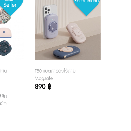
ีสัน
T50 แบตสำรองไร้สาย
Magsafe
890 ฿
ีสัน
ชื่อม
 ใช้
พลงต่อง
ง และ