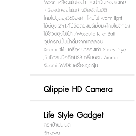
Moon เครื่องพ่นไอน้ำ และน้ำมันหอมระเหย
เครื่องปล่อยโฟมล้างมืออัตโนมัติ
โคมไฟดูดยุง360องศา โคมไฟ warm light
ไม้ตียุง 2in1/ไม้ช็อตยุงพรีเมี่ยม+โคมไฟดักยุง
ไม้ช็อตยุงไฟฟ้า /Mosquito Killer Batt
อุปกรณ์ปั้มน้ำดื่มจากแกลลอน
Xiaomi 3life เครื่องเป่ารองเท้า Shoes Dryer
J5 พัดลมมือถือUSB กลิ่นหอม Aroma
Xiaomi SWDK เครื่องดูดฝุ่น
Qlippie HD Camera
Life Style Gadget
กระเป๋าฟินเนต
Rimowa