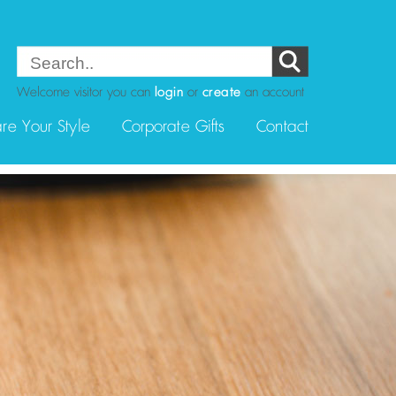
Welcome visitor you can
login
or
create
an account
re Your Style
Corporate Gifts
Contact