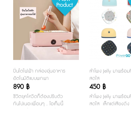
ปิ่นโตไฟฟ้า กล่องอุ่นอาหาร
ลำโพง Jelly มาพร้อมส
อัตโนมัติแบบพกพา
สดใส
890 ฿
450 ฿
ชีวิตยุคโควิดก็ต้องปรับตัว
ลำโพง Jelly มาพร้อมส
กันไปเนอะเพื่อนๆ . ไอเท็มนี้
สดใส เล็กแต่เสียงดัง เ
แนะนำเพื่อนๆออฟฟิศที่กลับ
ต่อกับมือถือผ่านบลูทูธ
ไปทำงานแล้ว ต้องมีเลยคะ ไป
เวอร์ชั่น V4.2 เล่นเ
ต่อคิวซื้ออาหารกลางวันคน
เนื่องได้ถึง 3-4 ชั่วโม