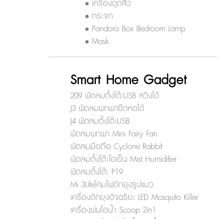
• เครื่องดูดสิว
• กระจก
• Pandora Box Bedroom Lamp
• Mask
Smart Home Gadget
209 พัดลมตั้งโต๊ะUSB สวิงได้
J3 พัดลมพกพายืดหดได้
J4 พัดลมตั้งโต๊ะUSB
พัดลมพกพา Mini Fairy Fan
พัดลมมือถือ Cyclone Rabbit
พัดลมตั้งโต๊ะไอเย็น Mist Humidifier
พัดลมตั้งโต๊ะ P19
Mi 3Lifeโคมไฟดักยุงรูปแมว
เครื่องดักยุงอัจฉริยะ LED Mosquito Killer
เครื่องพ่นไอน้ำ Scoop 2in1