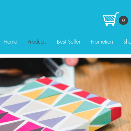
0
Home
Products
Best Seller
Promotion
Sha