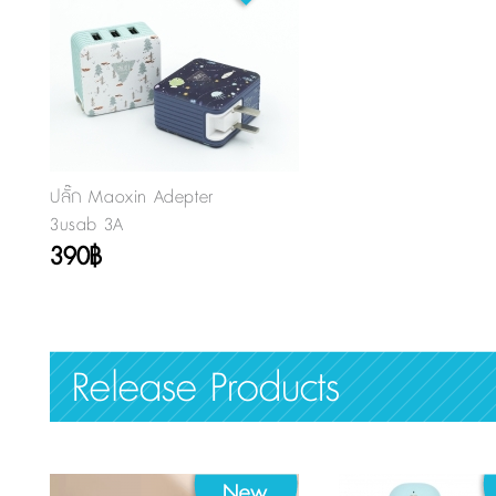
ปลั๊ก Maoxin Adepter
3usab 3A
390฿
Release Products